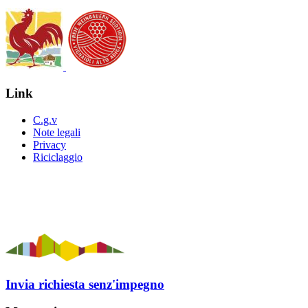
Link
C.g.v
Note legali
Privacy
Riciclaggio
Invia richiesta senz'impegno