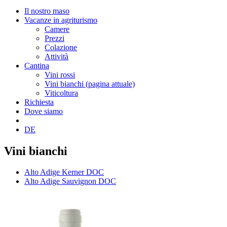
Il nostro maso
Vacanze in agriturismo
Camere
Prezzi
Colazione
Attività
Cantina
Vini rossi
Vini bianchi
(pagina attuale)
Viticoltura
Richiesta
Dove siamo
DE
Vini bianchi
Alto Adige Kerner DOC
Alto Adige Sauvignon DOC