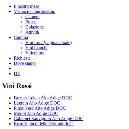
Il nostro maso
Vacanze in agriturismo
Camere
Prezzi
Colazione
Attività
Cantina
Vini rossi
(pagina attuale)
Vini bianchi
Viticoltura
Richiesta
Dove siamo
DE
Vini Rossi
Bozner Leiten Alto Adige DOC
Lagrein Alto Adige DOC
Pinot Nero Alto Adige DOC
Merlot Alto Adige DOC
Cabernet Sauvignon Alto Adige DOC
Rosé Vigneti delle Dolomiti IGT