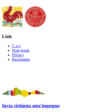
Link
C.g.v
Note legali
Privacy
Riciclaggio
Invia richiesta senz'impegno