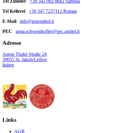
Tel Zimmer
+39 342 082 8682 Sabrina
Tel Kellerei
+39 347 7237112 Roman
E-Mail
info@putzenhof.it
PEC
anna.schweigkofler@pec.agritel.it
Adresse
Anton Thaler Straße 24
39055 St. Jakob/Leifers
Italien
Links
AGB