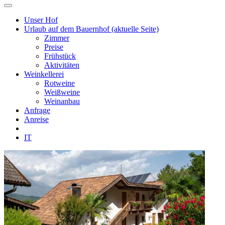
Unser Hof
Urlaub auf dem Bauernhof
(aktuelle Seite)
Zimmer
Preise
Frühstück
Aktivitäten
Weinkellerei
Rotweine
Weißweine
Weinanbau
Anfrage
Anreise
IT